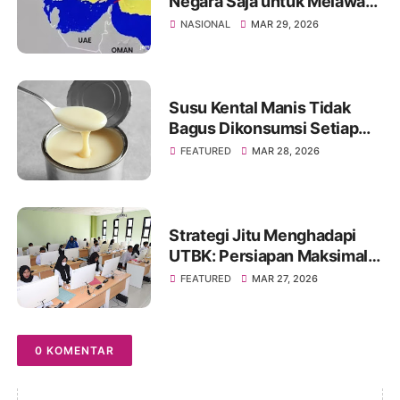
Negara Saja untuk Melawati
Selat Hormuz, Ini Daftarnya
NASIONAL
MAR 29, 2026
Susu Kental Manis Tidak
Bagus Dikonsumsi Setiap
Hari? Simak Penjelasannya
FEATURED
MAR 28, 2026
Strategi Jitu Menghadapi
UTBK: Persiapan Maksimal
untuk Hasil Optimal
FEATURED
MAR 27, 2026
0 KOMENTAR