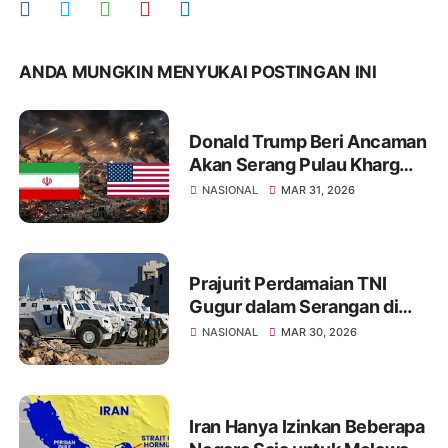
ANDA MUNGKIN MENYUKAI POSTINGAN INI
Donald Trump Beri Ancaman
Akan Serang Pulau Kharg
Bila Kesepakatan Damai
NASIONAL
MAR 31, 2026
dengan Iran Gagal
Prajurit Perdamaian TNI
Gugur dalam Serangan di
Libanon, Israel Diduga yang
NASIONAL
MAR 30, 2026
Menyerang
Iran Hanya Izinkan Beberapa