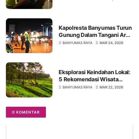
Cidadap
Kapolresta Banyumas Turun
Gunung Dalam Tangani Arus
Balik Lebaran 2026
BANYUMAS RAYA
MAR 24, 2026
Eksplorasi Keindahan Lokal:
5 Rekomendasi Wisata
Banyumas untuk Libur
BANYUMAS RAYA
MAR 22, 2026
Lebaran 2026
0 KOMENTAR