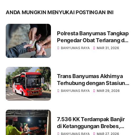
ANDA MUNGKIN MENYUKAI POSTINGAN INI
Polresta Banyumas Tangkap
Pengedar Obat Terlarang di
Wangon, 1.055 Butir
BANYUMAS RAYA
MAR 31, 2026
Diamankan
Trans Banyumas Akhirnya
Terhubung dengan Stasiun
Purwokerto, Kini Semakin
BANYUMAS RAYA
MAR 29, 2026
Luas Jangkauannya
7.536 KK Terdampak Banjir
di Ketanggungan Brebes,
Akibat Luapan Sungai
BANYUMAS RAYA
MAR 27, 2026