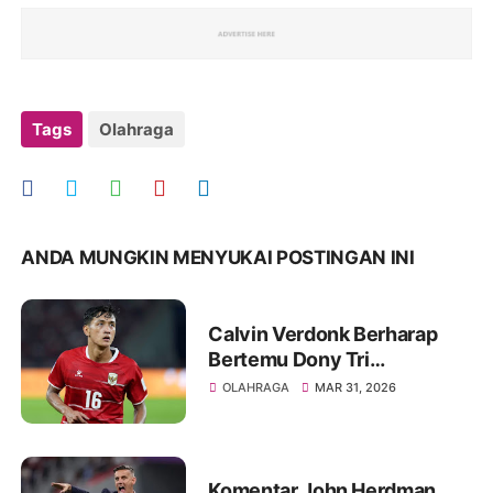
Tags
Olahraga
ANDA MUNGKIN MENYUKAI POSTINGAN INI
Calvin Verdonk Berharap
Bertemu Dony Tri
Pamungkas di Eropa
OLAHRAGA
MAR 31, 2026
Komentar John Herdman