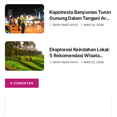
Kapolresta Banyumas Turun
Gunung Dalam Tangani Arus
Balik Lebaran 2026
BANYUMAS RAYA
MAR 24, 2026
Eksplorasi Keindahan Lokal:
5 Rekomendasi Wisata
Banyumas untuk Libur
BANYUMAS RAYA
MAR 22, 2026
Lebaran 2026
0 KOMENTAR