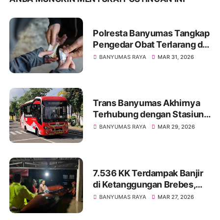
Polresta Banyumas Tangkap
Pengedar Obat Terlarang di
Wangon, 1.055 Butir
BANYUMAS RAYA
MAR 31, 2026
Diamankan
Trans Banyumas Akhirnya
Terhubung dengan Stasiun
Purwokerto, Kini Semakin
BANYUMAS RAYA
MAR 29, 2026
Luas Jangkauannya
7.536 KK Terdampak Banjir
di Ketanggungan Brebes,
Akibat Luapan Sungai
BANYUMAS RAYA
MAR 27, 2026
Cidadap