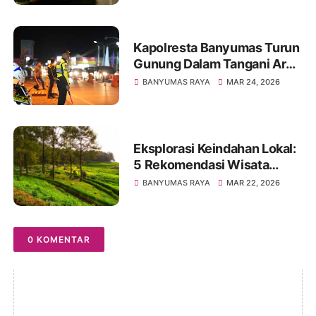
Kapolresta Banyumas Turun
Gunung Dalam Tangani Arus
Balik Lebaran 2026
BANYUMAS RAYA
MAR 24, 2026
Eksplorasi Keindahan Lokal:
5 Rekomendasi Wisata
Banyumas untuk Libur
BANYUMAS RAYA
MAR 22, 2026
Lebaran 2026
0 KOMENTAR