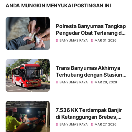
ANDA MUNGKIN MENYUKAI POSTINGAN INI
Polresta Banyumas Tangkap
Pengedar Obat Terlarang di
Wangon, 1.055 Butir
BANYUMAS RAYA
MAR 31, 2026
Diamankan
Trans Banyumas Akhirnya
Terhubung dengan Stasiun
Purwokerto, Kini Semakin
BANYUMAS RAYA
MAR 29, 2026
Luas Jangkauannya
7.536 KK Terdampak Banjir
di Ketanggungan Brebes,
Akibat Luapan Sungai
BANYUMAS RAYA
MAR 27, 2026
Cidadap