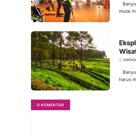
Banyuma
mulai me
Ekspl
Wisa
UNKNO
Banyuma
harus m
0 KOMENTAR