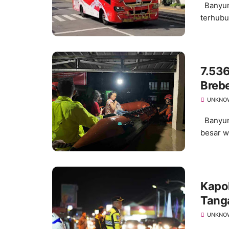
Banyuma
terhubu
7.53
Brebe
UNKNO
Banyuma
besar w
Kapo
Tanga
UNKNO