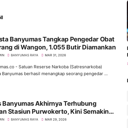
NI
esta Banyumas Tangkap Pengedar Obat
rang di Wangon, 1.055 Butir Diamankan
WN
BANYUMAS RAYA
MAR 31, 2026
s.co - Satuan Reserse Narkoba (Satresnarkoba)
a Banyumas berhasil menangkap seorang pengedar ...
s Banyumas Akhirnya Terhubung
an Stasiun Purwokerto, Kini Semakin
 Jangkauannya
WN
BANYUMAS RAYA
MAR 29, 2026