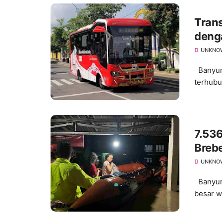
Tran
deng
Luas
UNKNO
Banyuma
terhubu
7.53
Brebe
UNKNO
Banyuma
besar w