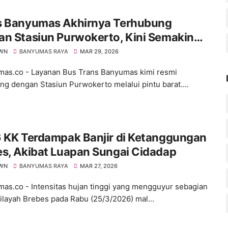
s Banyumas Akhirnya Terhubung
an Stasiun Purwokerto, Kini Semakin
 Jangkauannya
WN
BANYUMAS RAYA
MAR 29, 2026
s.co - Layanan Bus Trans Banyumas kimi resmi
ng dengan Stasiun Purwokerto melalui pintu barat....
6 KK Terdampak Banjir di Ketanggungan
s, Akibat Luapan Sungai Cidadap
WN
BANYUMAS RAYA
MAR 27, 2026
s.co - Intensitas hujan tinggi yang mengguyur sebagian
ilayah Brebes pada Rabu (25/3/2026) mal...