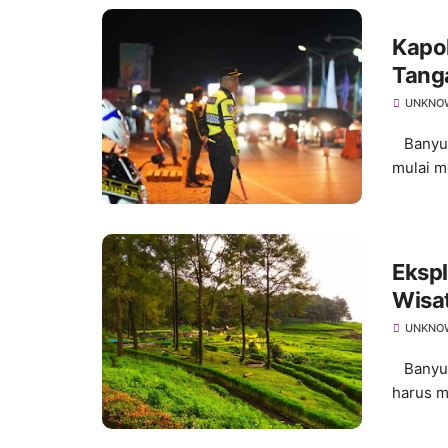
Kapo
Tanga
UNKNO
Banyuma
mulai me
Ekspl
Wisa
UNKNO
Banyuma
harus m