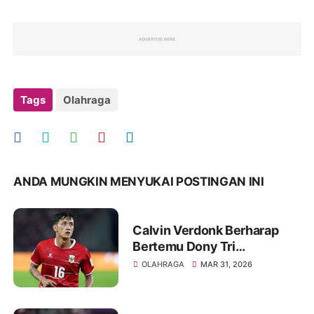
Tags
Olahraga
ANDA MUNGKIN MENYUKAI POSTINGAN INI
Calvin Verdonk Berharap
Bertemu Dony Tri
Pamungkas di Eropa
OLAHRAGA
MAR 31, 2026