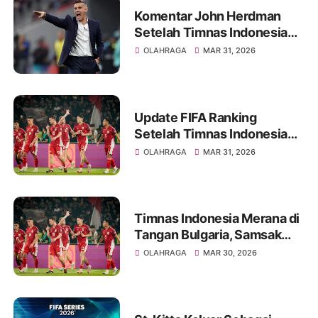
Komentar John Herdman
Setelah Timnas Indonesia
Kalah Tipis dari Bulgaria
OLAHRAGA
MAR 31, 2026
Update FIFA Ranking
Setelah Timnas Indonesia
Kalah Dari Bulgaria
OLAHRAGA
MAR 31, 2026
Timnas Indonesia Merana di
Tangan Bulgaria, Samsak
Tinju Eropa Menang Tipis
OLAHRAGA
MAR 30, 2026