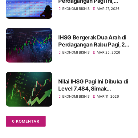
Perdagangan Pagi Ini,
Diprediksi Masih Akan
EKONOMI BISNIS
MAR 27, 2026
Merosot
IHSG Bergerak Dua Arah di
Perdagangan Rabu Pagi, 25
Maret 2026, Pasca Libur
EKONOMI BISNIS
MAR 25, 2026
Panjang
Nilai IHSG Pagi Ini Dibuka di
Level 7.484, Simak
Ulasannya
EKONOMI BISNIS
MAR 11, 2026
0 KOMENTAR