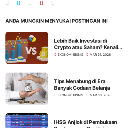
ANDA MUNGKIN MENYUKAI POSTINGAN INI
Lebih Baik Investasi di
Crypto atau Saham? Kenali
Jenis Risikonya Juga
EKONOMI BISNIS
MAR 31, 2026
Tips Menabung di Era
Banyak Godaan Belanja
EKONOMI BISNIS
MAR 30, 2026
IHSG Anjlok di Pembukaan