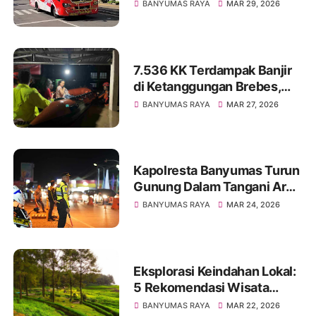
Purwokerto, Kini Semakin
BANYUMAS RAYA
MAR 29, 2026
Luas Jangkauannya
7.536 KK Terdampak Banjir
di Ketanggungan Brebes,
Akibat Luapan Sungai
BANYUMAS RAYA
MAR 27, 2026
Cidadap
Kapolresta Banyumas Turun
Gunung Dalam Tangani Arus
Balik Lebaran 2026
BANYUMAS RAYA
MAR 24, 2026
Eksplorasi Keindahan Lokal:
5 Rekomendasi Wisata
Banyumas untuk Libur
BANYUMAS RAYA
MAR 22, 2026