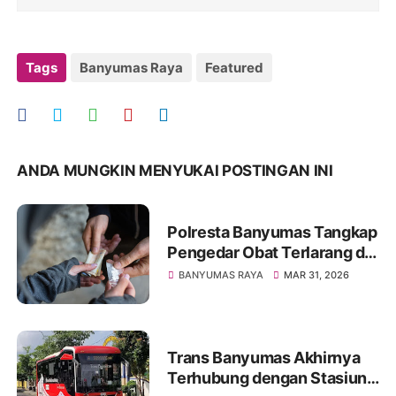
Tags
Banyumas Raya
Featured
ANDA MUNGKIN MENYUKAI POSTINGAN INI
Polresta Banyumas Tangkap
Pengedar Obat Terlarang di
Wangon, 1.055 Butir
BANYUMAS RAYA
MAR 31, 2026
Diamankan
Trans Banyumas Akhirnya
Terhubung dengan Stasiun