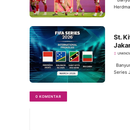
Herdman 
St. K
Jaka
UNKNO
Banyuma
Series 
0 KOMENTAR