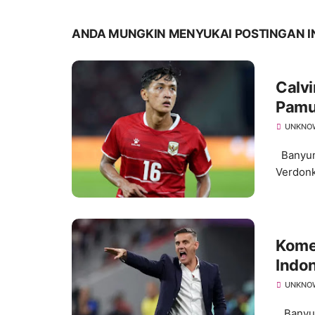
ANDA MUNGKIN MENYUKAI POSTINGAN I
Calvi
Pamu
UNKNO
Banyuma
Verdonk
Kome
Indon
UNKNO
Banyum