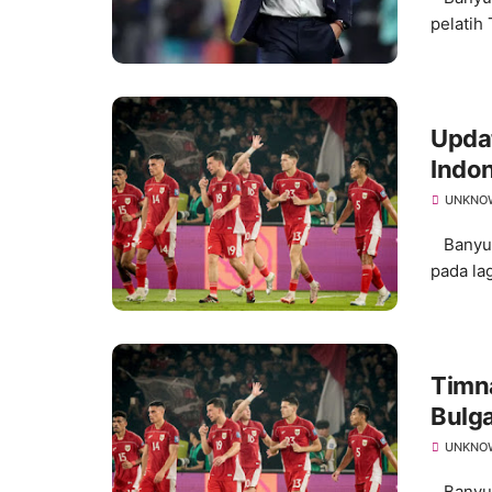
pelatih
Updat
Indon
UNKNO
Banyuma
pada lag
Timn
Bulga
UNKNO
Banyuma