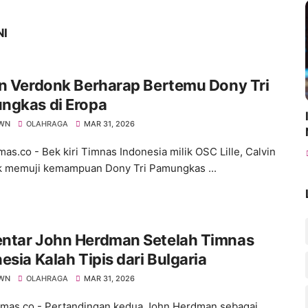
NI
n Verdonk Berharap Bertemu Dony Tri
ngkas di Eropa
WN
OLAHRAGA
MAR 31, 2026
s.co - Bek kiri Timnas Indonesia milik OSC Lille, Calvin
 memuji kemampuan Dony Tri Pamungkas ...
ntar John Herdman Setelah Timnas
esia Kalah Tipis dari Bulgaria
WN
OLAHRAGA
MAR 31, 2026
as.co - Pertandingan kedua John Herdman sebagai