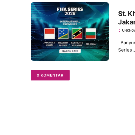
St. K
Jaka
UNKNO
Banyuma
Series 
0 KOMENTAR