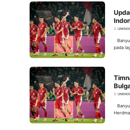
Updat
Indon
UNKNO
Banyuma
pada lag
Timn
Bulga
UNKNO
Banyuma
Herdman 