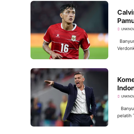
Calvi
Pamu
UNKNO
Banyuma
Verdonk
Kome
Indon
UNKNO
Banyum
pelatih